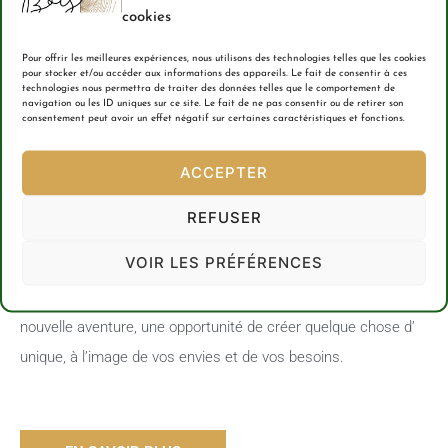
cookies
Pour offrir les meilleures expériences, nous utilisons des technologies telles que les cookies
Bienvenue chez Nous
pour stocker et/ou accéder aux informations des appareils. Le fait de consentir à ces
technologies nous permettra de traiter des données telles que le comportement de
navigation ou les ID uniques sur ce site. Le fait de ne pas consentir ou de retirer son
consentement peut avoir un effet négatif sur certaines caractéristiques et fonctions.
là où la passion pour le travail du bois rencontre la créativité
et le plaisir !
ACCEPTER
Au Fil du Bois, c’est plus qu’une simple entreprise de
REFUSER
menuiserie. Nous sommes tout les deux passionnés, guidés
VOIR LES PRÉFÉRENCES
par notre amour pour le métier et notre engagement envers le
travail bien fait. Chaque projet que nous entreprenons est une
nouvelle aventure, une opportunité de créer quelque chose d’
unique, à l’image de vos envies et de vos besoins.