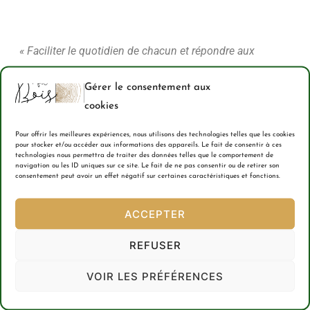
« Faciliter le quotidien de chacun et répondre aux
besoins des divers projets des particuliers, des
Gérer le consentement aux
architectes et des maîtres d’œuvre est une
cookies
préoccupation constante et où on ne cesse d’innover
pour trouver les solutions de demain. »
Pour offrir les meilleures expériences, nous utilisons des technologies telles que les cookies
pour stocker et/ou accéder aux informations des appareils. Le fait de consentir à ces
technologies nous permettra de traiter des données telles que le comportement de
navigation ou les ID uniques sur ce site. Le fait de ne pas consentir ou de retirer son
consentement peut avoir un effet négatif sur certaines caractéristiques et fonctions.
ACCEPTER
AUTEUR DE LA PUBLICATION
REFUSER
VOIR LES PRÉFÉRENCES
ÉCRIT PAR