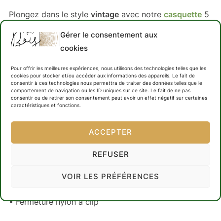
Plongez dans le style
vintage
avec notre
casquette
5
panneaux ‘
Red C15
‘, un clin d’œil au légendaire
Gérer le consentement aux
modèle de
camionnette Citroën
. Parfait pour les
cookies
amoureux de l’aventure et de la
menuiserie
, cette
Pour offrir les meilleures expériences, nous utilisons des technologies telles que les
casquette
décontractée allie confort et originalité.
cookies pour stocker et/ou accéder aux informations des appareils. Le fait de
consentir à ces technologies nous permettra de traiter des données telles que le
Affichez votre flair rétro avec cette pièce
comportement de navigation ou les ID uniques sur ce site. Le fait de ne pas
consentir ou de retirer son consentement peut avoir un effet négatif sur certaines
incontournable lors de vos run en
C15
caractéristiques et fonctions.
• 100 % coton
ACCEPTER
• Structure souple
REFUSER
• Cinq panneaux
• Profil bas
VOIR LES PRÉFÉRENCES
• Œillets métalliques
• Fermeture nylon à clip