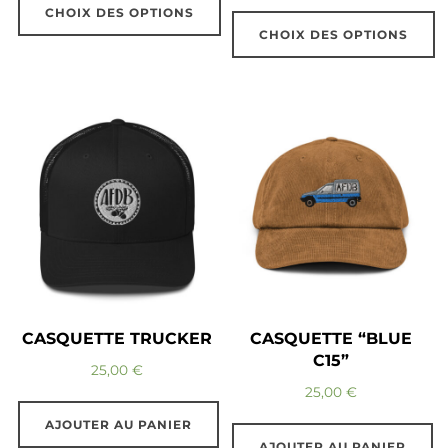
CHOIX DES OPTIONS
CHOIX DES OPTIONS
Ce
Ce
produit
produit
a
a
plusieurs
plusieurs
variations.
variations.
Les
Les
options
options
peuvent
peuvent
être
être
choisies
choisies
sur
CASQUETTE TRUCKER
CASQUETTE “BLUE
sur
la
C15”
25,00
€
la
page
25,00
€
page
du
AJOUTER AU PANIER
du
produit
AJOUTER AU PANIER