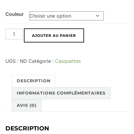
Couleur
quantité
AJOUTER AU PANIER
de
Casquette
"
UGS :
ND
Catégorie :
Casquettes
Red
C15"
DESCRIPTION
INFORMATIONS COMPLÉMENTAIRES
AVIS (0)
DESCRIPTION