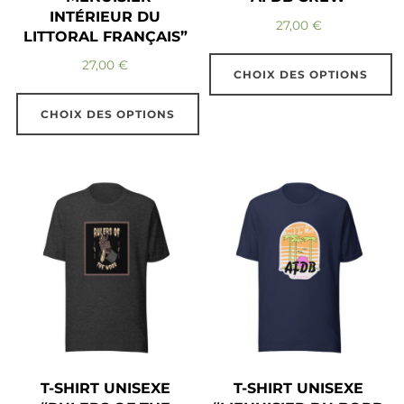
INTÉRIEUR DU
27,00
€
LITTORAL FRANÇAIS”
27,00
€
CHOIX DES OPTIONS
Ce
CHOIX DES OPTIONS
produit
Ce
a
produit
plusieurs
a
variations.
plusieurs
Les
variations.
options
Les
peuvent
options
être
peuvent
choisies
être
sur
choisies
la
T-SHIRT UNISEXE
T-SHIRT UNISEXE
sur