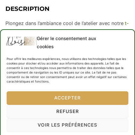
DESCRIPTION
Plongez dans l’ambiance cool de l’atelier avec notre
t-
shirt
‘
Workshop
‘. Un must-have pour les passionnés
Gérer le consentement aux
de
menuiserie
qui aiment mixer
style
et confort.
cookies
Dessiné avec amour par ‘
Au fil du bois
‘, ce
t-shirt
célèbre l’art de créer avec décontraction et
Pour offrir les meilleures expériences, nous utilisons des technologies telles que les
cookies pour stocker et/ou accéder aux informations des appareils. Le fait de
originalité. Affichez votre esprit
artisanal
avec ce
t-
consentir à ces technologies nous permettra de traiter des données telles que le
comportement de navigation ou les ID uniques sur ce site. Le fait de ne pas
shirt
qui respire l’authenticité du
travail du bois
consentir ou de retirer son consentement peut avoir un effet négatif sur certaines
caractéristiques et fonctions.
• 100 % coton peigné et filé à l’anneau (les couleurs
ACCEPTER
chinées contiennent du polyester)
• Poids du tissu : 142 g/m² (4,2 oz/yd²)
REFUSER
• Tissu prérétréci
VOIR LES PRÉFÉRENCES
• Couture sur le côté