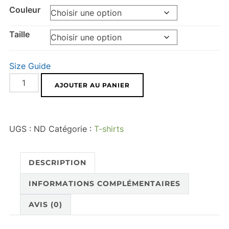
Couleur
Taille
Size Guide
quantité
AJOUTER AU PANIER
de
T-
shirt
UGS :
ND
Catégorie :
T-shirts
unisexe
"Workshop"
DESCRIPTION
INFORMATIONS COMPLÉMENTAIRES
AVIS (0)