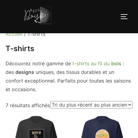
Aller
au
PERM
contenu
Accueil
/ T-shirts
T-shirts
Découvrez notre gamme de
t-shirts
au fil du
bois
:
des
designs
uniques, des tissus durables et un
confort exceptionnel. Parfaits pour toutes les saisons
et occasions.
Trié
7 résultats affichés
du
plus
récent