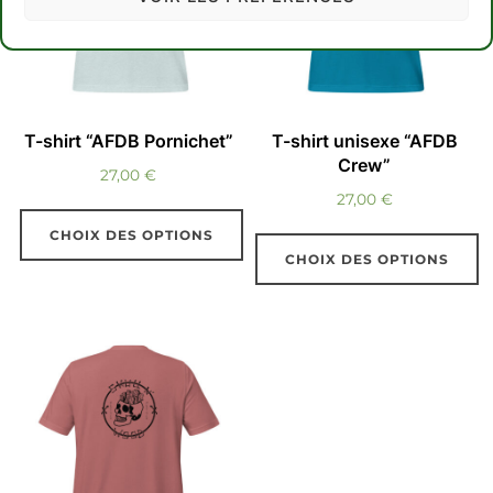
Les
options
options
peuvent
peuvent
être
être
choisies
choisies
sur
T-shirt “AFDB Pornichet”
T-shirt unisexe “AFDB
sur
la
Crew”
27,00
€
la
page
27,00
€
page
du
CHOIX DES OPTIONS
du
produit
CHOIX DES OPTIONS
Ce
produit
Ce
produit
produit
a
a
plusieurs
plusieurs
variations.
variations.
Les
Les
options
options
peuvent