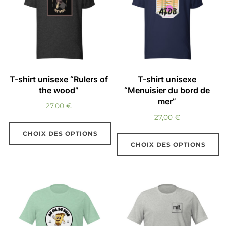
au
plus
ancien
T-shirt unisexe “Rulers of
T-shirt unisexe
the wood”
“Menuisier du bord de
mer”
27,00
€
27,00
€
CHOIX DES OPTIONS
CHOIX DES OPTIONS
Ce
Ce
produit
produit
a
a
plusieurs
plusieurs
variations.
variations.
Les