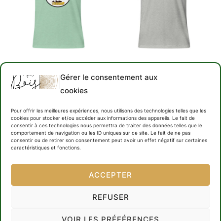
Les
options
options
peuvent
peuvent
être
être
choisies
choisies
sur
T-shirt unisexe
T-shirt unisexe
sur
Gérer le consentement aux
la
“Workshop”
“Menuisier intérieur du
la
cookies
littoral français”
page
27,00
€
page
du
27,00
€
Pour offrir les meilleures expériences, nous utilisons des technologies telles que les
du
cookies pour stocker et/ou accéder aux informations des appareils. Le fait de
produit
CHOIX DES OPTIONS
consentir à ces technologies nous permettra de traiter des données telles que le
produit
comportement de navigation ou les ID uniques sur ce site. Le fait de ne pas
CHOIX DES OPTIONS
Ce
consentir ou de retirer son consentement peut avoir un effet négatif sur certaines
caractéristiques et fonctions.
Ce
produit
produit
a
ACCEPTER
a
plusieurs
plusieurs
variations.
REFUSER
variations.
Les
VOIR LES PRÉFÉRENCES